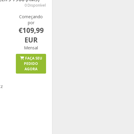
0 Disponível
Começando
por
€109,99
EUR
Mensal
FAÇA SEU
PEDIDO
AGORA
tz