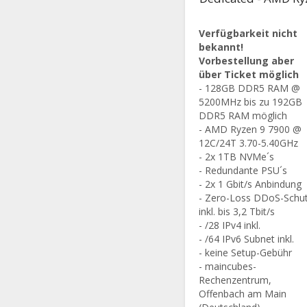
Verfügbarkeit nicht
bekannt!
Vorbestellung aber
über Ticket möglich
- 128GB DDR5 RAM @
5200MHz bis zu 192GB
DDR5 RAM möglich
- AMD Ryzen 9 7900 @
12C/24T 3.70-5.40GHz
- 2x 1TB NVMe´s
- Redundante PSU´s
- 2x 1 Gbit/s Anbindung
- Zero-Loss DDoS-Schu
inkl. bis 3,2 Tbit/s
- /28 IPv4 inkl.
- /64 IPv6 Subnet inkl.
- keine Setup-Gebühr
- maincubes-
Rechenzentrum,
Offenbach am Main