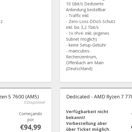
10 Gbit/s Dedizierte
Anbindung bestellbar
- Traffic inkl.
tz
- Zero-Loss DDoS-Schutz
inkl. bis 3,2 Tbit/s
- 1x IPv4- inkl. (eigenes
Subnet möglich)
- keine Setup-Gebühr
- maincubes-
Rechenzentrum,
Offenbach am Main
(Deutschland)
zen 5 7600 (AM5)
Dedicated - AMD Ryzen 7 77
0 Disponível
Verfügbarkeit nicht
Começando
bekannt!
por
Vorbestellung aber
€94,99
über Ticket möglich