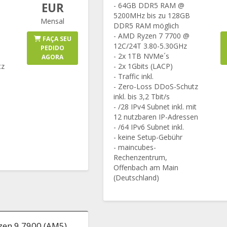
EUR
- 64GB DDR5 RAM @
5200MHz bis zu 128GB
Mensal
DDR5 RAM möglich
- AMD Ryzen 7 7700 @
FAÇA SEU
12C/24T 3.80-5.30GHz
PEDIDO
- 2x 1TB NVMe´s
AGORA
tz
- 2x 1Gbits (LACP)
- Traffic inkl.
- Zero-Loss DDoS-Schutz
inkl. bis 3,2 Tbit/s
- /28 IPv4 Subnet inkl. mit
12 nutzbaren IP-Adressen
- /64 IPv6 Subnet inkl.
- keine Setup-Gebühr
- maincubes-
Rechenzentrum,
Offenbach am Main
(Deutschland)
zen 9 7900 (AM5)