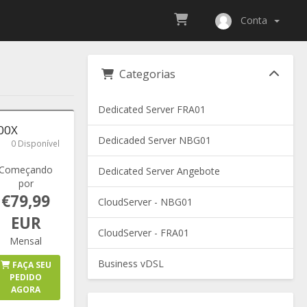
Conta
Categorias
Dedicated Server FRA01
700X
Dedicaded Server NBG01
0 Disponível
Começando
Dedicated Server Angebote
por
€79,99
CloudServer - NBG01
EUR
CloudServer - FRA01
Mensal
Business vDSL
FAÇA SEU
PEDIDO
AGORA