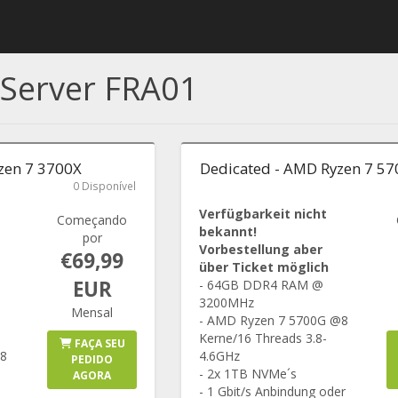
 Server FRA01
zen 7 3700X
Dedicated - AMD Ryzen 7 5
0 Disponível
Verfügbarkeit nicht
Começando
bekannt!
por
Vorbestellung aber
€69,99
über Ticket möglich
EUR
- 64GB DDR4 RAM @
3200MHz
Mensal
- AMD Ryzen 7 5700G @8
Kerne/16 Threads 3.8-
FAÇA SEU
 8
4.6GHz
PEDIDO
- 2x 1TB NVMe´s
AGORA
- 1 Gbit/s Anbindung oder