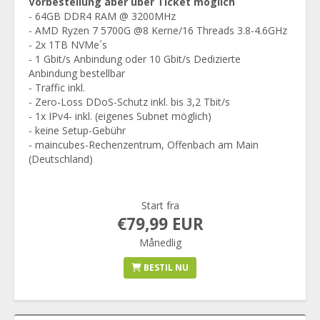
Vorbestellung aber über Ticket möglich
- 64GB DDR4 RAM @ 3200MHz
- AMD Ryzen 7 5700G @8 Kerne/16 Threads 3.8-4.6GHz
- 2x 1TB NVMe´s
- 1 Gbit/s Anbindung oder 10 Gbit/s Dedizierte
Anbindung bestellbar
- Traffic inkl.
- Zero-Loss DDoS-Schutz inkl. bis 3,2 Tbit/s
- 1x IPv4- inkl. (eigenes Subnet möglich)
- keine Setup-Gebühr
- maincubes-Rechenzentrum, Offenbach am Main
(Deutschland)
Start fra
€79,99 EUR
Månedlig
BESTIL NU