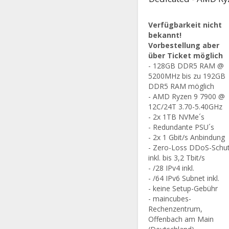
Verfügbarkeit nicht
bekannt!
Vorbestellung aber
über Ticket möglich
- 128GB DDR5 RAM @
5200MHz bis zu 192GB
DDR5 RAM möglich
- AMD Ryzen 9 7900 @
12C/24T 3.70-5.40GHz
- 2x 1TB NVMe´s
- Redundante PSU´s
- 2x 1 Gbit/s Anbindung
- Zero-Loss DDoS-Schu
inkl. bis 3,2 Tbit/s
- /28 IPv4 inkl.
- /64 IPv6 Subnet inkl.
- keine Setup-Gebühr
- maincubes-
Rechenzentrum,
Offenbach am Main