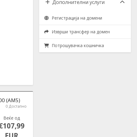
Дополнителни услуги
Регистрација на домени
Изврши трансфер на домен
Потрошувачка кошничка
00 (AM5)
0 Достапно
Веќе од
€107,99
EUR