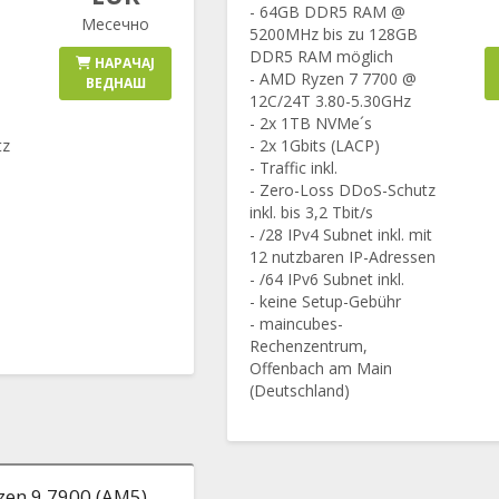
- 64GB DDR5 RAM @
Месечно
5200MHz bis zu 128GB
DDR5 RAM möglich
НАРАЧАЈ
- AMD Ryzen 7 7700 @
ВЕДНАШ
12C/24T 3.80-5.30GHz
- 2x 1TB NVMe´s
tz
- 2x 1Gbits (LACP)
- Traffic inkl.
- Zero-Loss DDoS-Schutz
inkl. bis 3,2 Tbit/s
- /28 IPv4 Subnet inkl. mit
12 nutzbaren IP-Adressen
- /64 IPv6 Subnet inkl.
- keine Setup-Gebühr
- maincubes-
Rechenzentrum,
Offenbach am Main
(Deutschland)
zen 9 7900 (AM5)