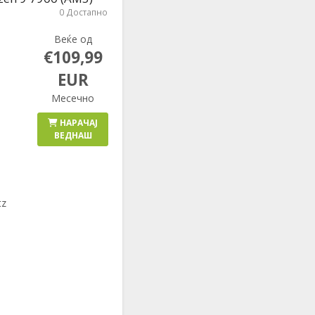
0 Достапно
Веќе од
€109,99
EUR
Месечно
НАРАЧАЈ
ВЕДНАШ
tz