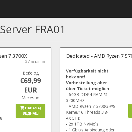
 Server FRA01
zen 7 3700X
Dedicated - AMD Ryzen 7 5
0 Достапно
Verfügbarkeit nicht
Веќе од
bekannt!
€69,99
Vorbestellung aber
EUR
über Ticket möglich
- 64GB DDR4 RAM @
Месечно
3200MHz
- AMD Ryzen 7 5700G @8
НАРАЧАЈ
Kerne/16 Threads 3.8-
ВЕДНАШ
 8
4.6GHz
- 2x 1TB NVMe´s
- 1 Gbit/s Anbindung oder