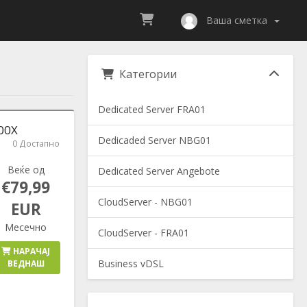
Ваша сметка
Категории
Dedicated Server FRA01
700X
Dedicaded Server NBG01
0 Достапно
Веќе од
Dedicated Server Angebote
€79,99
CloudServer - NBG01
EUR
Месечно
CloudServer - FRA01
НАРАЧАЈ
Business vDSL
ВЕДНАШ