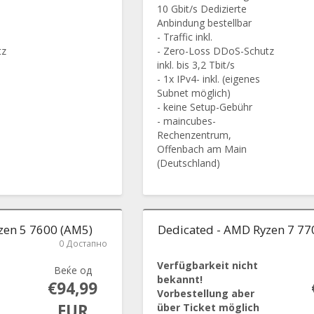
10 Gbit/s Dedizierte
Anbindung bestellbar
- Traffic inkl.
tz
- Zero-Loss DDoS-Schutz
inkl. bis 3,2 Tbit/s
- 1x IPv4- inkl. (eigenes
Subnet möglich)
- keine Setup-Gebühr
- maincubes-
Rechenzentrum,
Offenbach am Main
(Deutschland)
zen 5 7600 (AM5)
Dedicated - AMD Ryzen 7 77
0 Достапно
Verfügbarkeit nicht
Веќе од
bekannt!
€94,99
Vorbestellung aber
EUR
über Ticket möglich