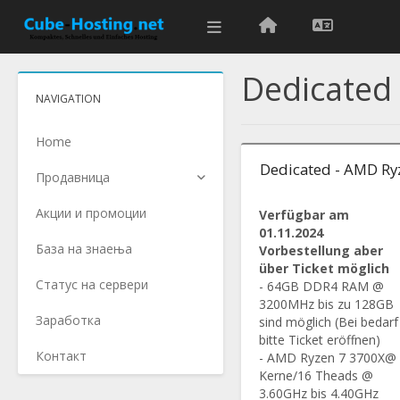
Dedicated
NAVIGATION
Home
Dedicated - AMD Ry
Продавница
Акции и промоции
Verfügbar am
01.11.2024
База на знаења
Vorbestellung aber
über Ticket möglich
Статус на сервери
- 64GB DDR4 RAM @
3200MHz bis zu 128GB
Заработка
sind möglich (Bei bedarf
bitte Ticket eröffnen)
Контакт
- AMD Ryzen 7 3700X@
Kerne/16 Theads @
3.60GHz bis 4.40GHz