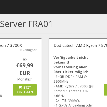
 Server FRA01
zen 7 3700X
Dedicated - AMD Ryzen 7 5
0 Verfügbar
Verfügbarkeit nicht
ab
bekannt!
€69,99
Vorbestellung aber
EUR
über Ticket möglich
- 64GB DDR4 RAM @
Monatlich
3200MHz
- AMD Ryzen 7 5700G @8
JETZT
Kerne/16 Threads 3.8-
BESTELLEN
 8
4.6GHz
- 2x 1TB NVMe´s
- 1 Gbit/s Anbindung oder