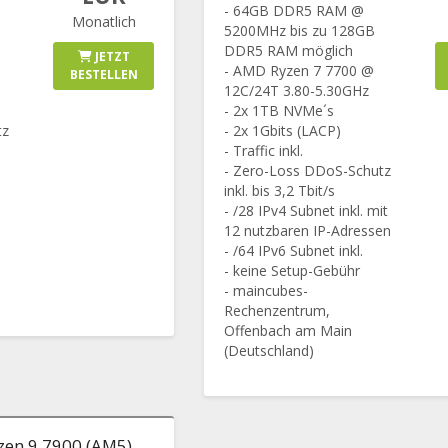
- 64GB DDR5 RAM @
Monatlich
5200MHz bis zu 128GB
DDR5 RAM möglich
JETZT
- AMD Ryzen 7 7700 @
BESTELLEN
12C/24T 3.80-5.30GHz
- 2x 1TB NVMe´s
tz
- 2x 1Gbits (LACP)
- Traffic inkl.
- Zero-Loss DDoS-Schutz
inkl. bis 3,2 Tbit/s
- /28 IPv4 Subnet inkl. mit
12 nutzbaren IP-Adressen
- /64 IPv6 Subnet inkl.
- keine Setup-Gebühr
- maincubes-
Rechenzentrum,
Offenbach am Main
(Deutschland)
zen 9 7900 (AM5)