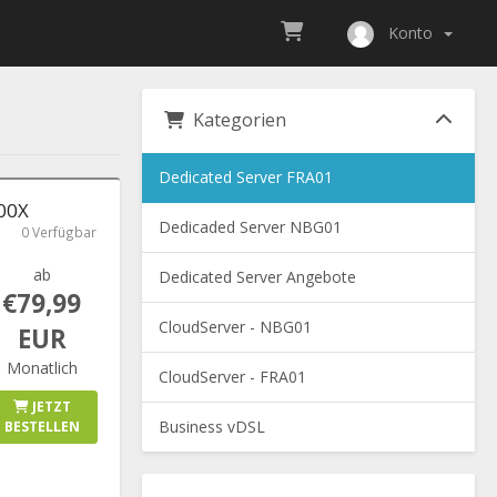
Konto
Kategorien
Dedicated Server FRA01
700X
Dedicaded Server NBG01
0 Verfügbar
ab
Dedicated Server Angebote
€79,99
CloudServer - NBG01
EUR
Monatlich
CloudServer - FRA01
JETZT
Business vDSL
BESTELLEN