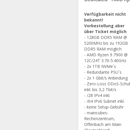
Verfügbarkeit nicht
bekannt!
Vorbestellung aber
über Ticket möglich
- 128GB DDR5 RAM @
5200MHz bis zu 192GB
DDR5 RAM möglich
- AMD Ryzen 9 7900 @
12C/24T 3.70-5.40GHz
- 2x 1TB NVMe´s
- Redundante PSU´s
- 2x 1 Gbit/s Anbindung
- Zero-Loss DDoS-Schu
inkl. bis 3,2 Tbit/s
- /28 IPv4 inkl.
- /64 IPv6 Subnet inkl.
- keine Setup-Gebühr
- maincubes-
Rechenzentrum,
Offenbach am Main