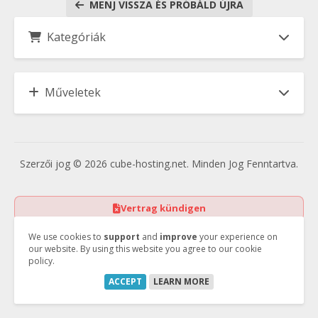
MENJ VISSZA ÉS PRÓBÁLD ÚJRA
Kategóriák
Műveletek
Szerzői jog © 2026 cube-hosting.net. Minden Jog Fenntartva.
Vertrag kündigen
Vertrag widerrufen
We use cookies to
support
and
improve
your experience on
our website. By using this website you agree to our cookie
policy.
ACCEPT
LEARN MORE