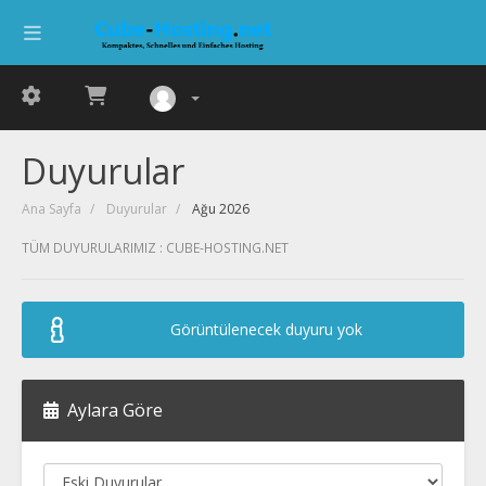
Duyurular
Ana Sayfa
Duyurular
Ağu 2026
TÜM DUYURULARIMIZ : CUBE-HOSTING.NET
Görüntülenecek duyuru yok
Aylara Göre