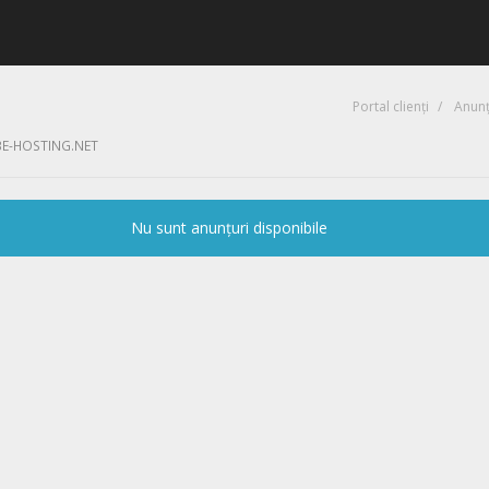
Portal clienți
Anunț
BE-HOSTING.NET
Nu sunt anunțuri disponibile