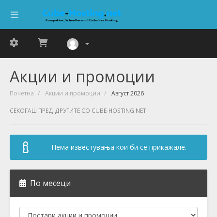
Акции и промоции
Почетна
Акции и промоции
Август 2026
СЕКОГАШ ПРЕД ДРУГИТЕ СО CUBE-HOSTING.NET
Нема известувања кои би се прикажале.
По месеци