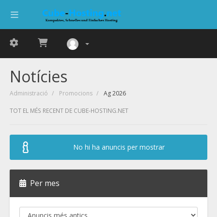
Notícies
Administració
Promocions
Ag 2026
TOT EL MÉS RECENT DE CUBE-HOSTING.NET
No hi ha anuncis per mostrar
Per mes