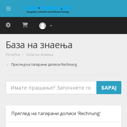
База на знаења
Почетна
База на знаења
Преглед на тагирани дописи Rechnung
Преглед на тагирани дописи 'Rechnung'