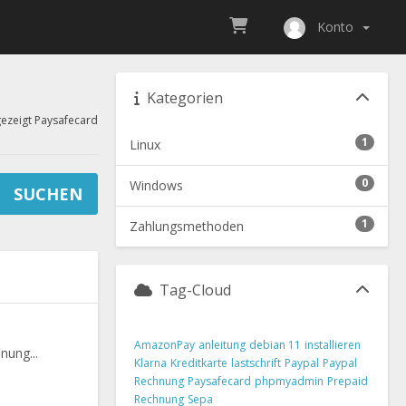
Konto
Kategorien
gezeigt Paysafecard
1
Linux
0
Windows
1
Zahlungsmethoden
Tag-Cloud
AmazonPay
anleitung
debian 11
installieren
nung...
Klarna
Kreditkarte
lastschrift
Paypal
Paypal
Rechnung
Paysafecard
phpmyadmin
Prepaid
Rechnung
Sepa