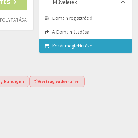
ETÉS
Műveletek
Domain regisztráció
 FOLYTATÁSA
A Domain átadása
Kosár megtekintése
ag kündigen
Vertrag widerrufen