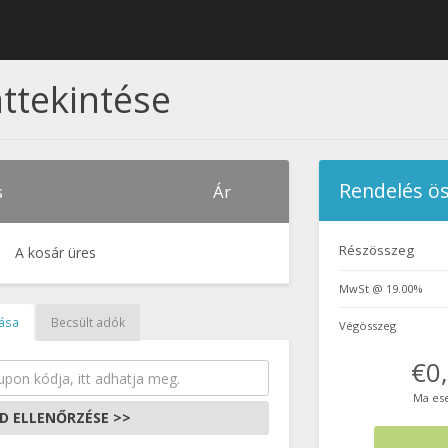
ttekintése
Rendelés ös
s
Ár
Részösszeg
A kosár üres
MwSt @ 19.00%
ása
Becsült adók
Végösszeg
€0
Ma es
D ELLENŐRZÉSE >>