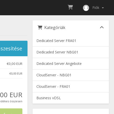
Fiók
Kategóriák
Dedicated Server FRA01
szesítése
Dedicaded Server NBG01
Dedicated Server Angebote
€0,00 EUR
€0,00 EUR
CloudServer - NBG01
CloudServer - FRA01
,00 EUR
Business vDSL
edékes összesen