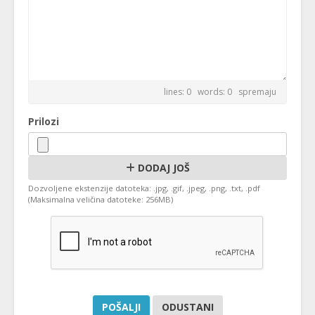
lines: 0 words: 0
spremaju
Prilozi
DODAJ JOŠ
Dozvoljene ekstenzije datoteka: .jpg, .gif, .jpeg, .png, .txt, .pdf
(Maksimalna veličina datoteke: 256MB)
ODUSTANI