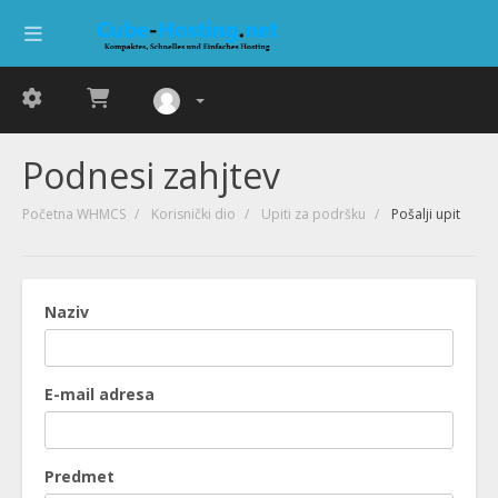
Podnesi zahjtev
Početna WHMCS
Korisnički dio
Upiti za podršku
Pošalji upit
Naziv
E-mail adresa
Predmet